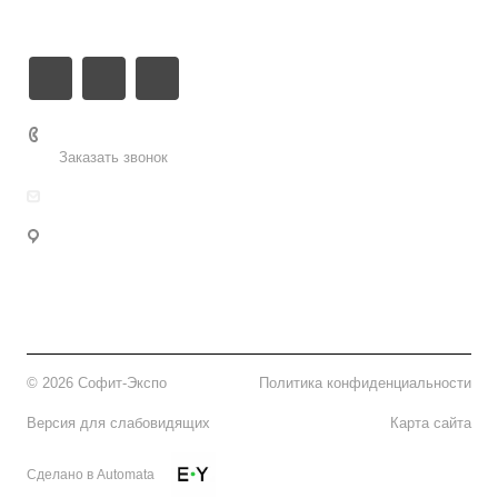
Контакты
8 (8452) 796 641
Заказать звонок
sofitexpo-office@yandex.ru
Саратов, ул. Волжская, 28, лит. Б, 4-й эт. оф. 4.5
тел. (8452) 796-641; 796-642
Для писем: г. Саратов, 410031, а/я 25
© 2026 Софит-Экспо
Политика конфиденциальности
Версия для слабовидящих
Карта сайта
Сделано в Automata