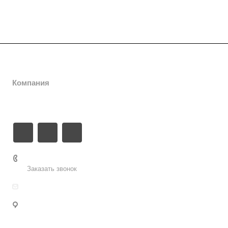
Выставки
Компания
Контакты
8 (8452) 796 641
Заказать звонок
sofitexpo-office@yandex.ru
Саратов, ул. Волжская, 28, лит. Б, 4-й эт. оф. 4.5
тел. (8452) 796-641; 796-642
Для писем: г. Саратов, 410031, а/я 25