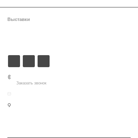
Выставки
Компания
Контакты
8 (8452) 796 641
Заказать звонок
sofitexpo-office@yandex.ru
Саратов, ул. Волжская, 28, лит. Б, 4-й эт. оф. 4.5
тел. (8452) 796-641; 796-642
Для писем: г. Саратов, 410031, а/я 25