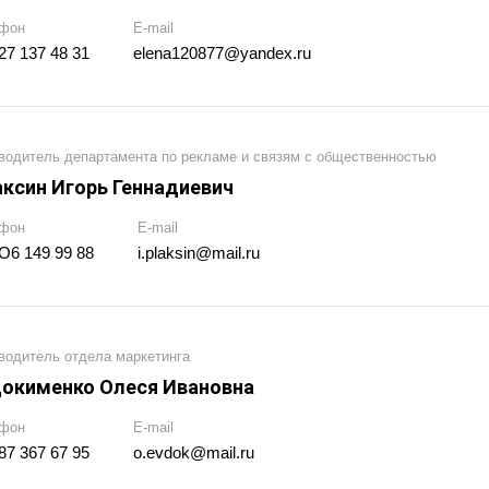
фон
E-mail
27 137 48 31
elena120877@yandex.ru
водитель департамента по рекламе и связям с общественностью
ксин Игорь Геннадиевич
фон
E-mail
O6 149 99 88
i.plaksin@mail.ru
водитель отдела маркетинга
окименко Олеся Ивановна
фон
E-mail
87 367 67 95
o.evdok@mail.ru