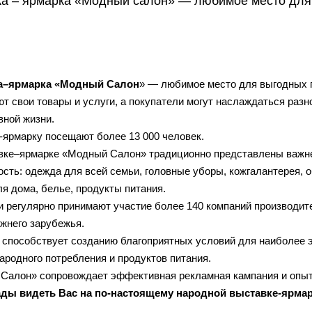
а – ярмарка «Модный салон» — любимое место для 
а–ярмарка «Модный Cалон
» — любимое место для выгодных п
т свои товары и услуги, а покупатели могут наслаждаться раз
вной жизни.
-ярмарку посещают более 13 000 человек.
вке–ярмарке «Модный Cалон» традиционно представлены важн
сть: одежда для всей семьи, головные уборы, кожгалантерея, 
я дома, белье, продукты питания.
и регулярно принимают участие более 140 компаний производите
ижнего зарубежья.
 способствует созданию благоприятных условий для наиболее 
ародного потребления и продуктов питания.
Cалон» сопровождает эффективная рекламная кампания и опыт
ды видеть Вас на по-настоящему народной
выставке-ярмар