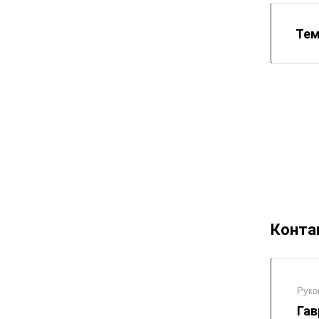
Тем
Конта
Руко
Гав