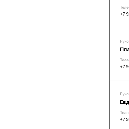
Теле
+7 9
Руко
Пла
Теле
+7 9
Руко
Евд
Теле
+7 9