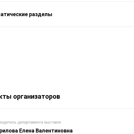
атические разделы
кты организаторов
водитель департамента выставок
рилова Елена Валентиновна