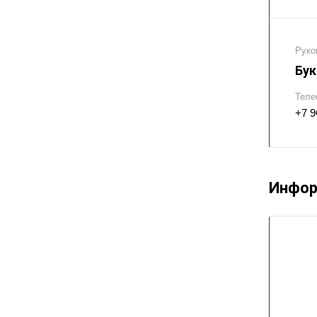
Руко
Бук
Теле
+7 9
Инфор