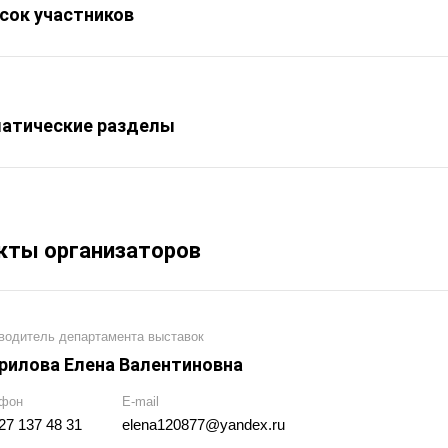
сок участников
атические разделы
кты организаторов
водитель департамента выставок
рилова Елена Валентиновна
фон
E-mail
27 137 48 31
elena120877@yandex.ru