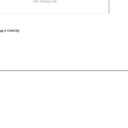
ИА Регион 64
д к списку